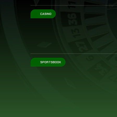
CASINO
SPORTSBOOK