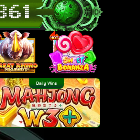
Daily Wins