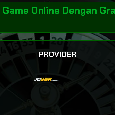
: Game Online Dengan Gra
PROVIDER