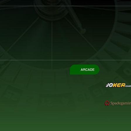
ARCADE